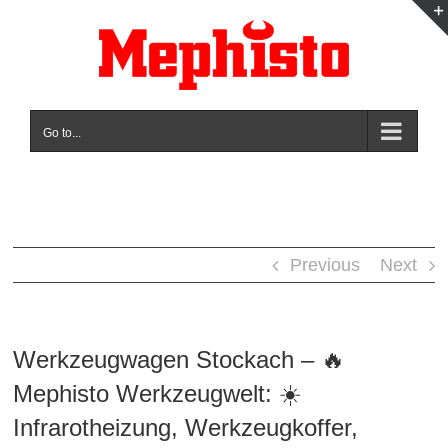
Skip
to
content
Go to...
Previous
Next
Werkzeugwagen Stockach – 🔥
Mephisto Werkzeugwelt: ☀️
Infrarotheizung, Werkzeugkoffer,