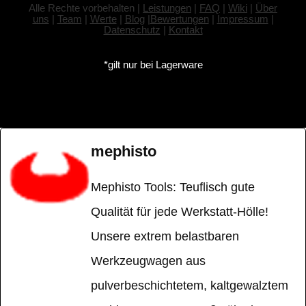
Alle Rechte vorbehalten |
Leistungen
|
FAQ
|
Wiki
|
Über
uns
|
Team
|
Werte
|
Blog
|
Bewertungen
|
Impressum
|
Datenschutz
|
Kontakt
*gilt nur bei Lagerware
mephisto
Mephisto Tools: Teuflisch gute
Qualität für jede Werkstatt-Hölle!
Unsere extrem belastbaren
Werkzeugwagen aus
pulverbeschichtetem, kaltgewalztem