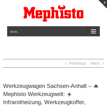
Skip
to
content
Go to...
Previous
Next
Werkzeugwagen Sachsen-Anhalt – 🔥
Mephisto Werkzeugwelt: ☀️
Infrarotheizung, Werkzeugkoffer,