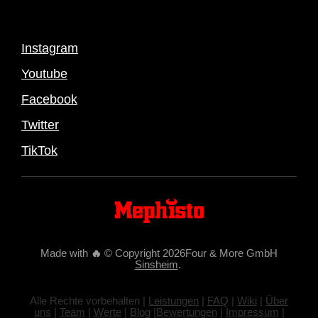
Instagram
Youtube
Facebook
Twitter
TikTok
Made with
🔥
© Copyright 2026Four & More GmbH
Sinsheim
.
Alle Rechte vorbehalten |
Leistungen
|
FAQ
|
Wiki
|
Über
uns
|
Team
|
Werte
|
Blog
|
Bewertungen
|
Impressum
|