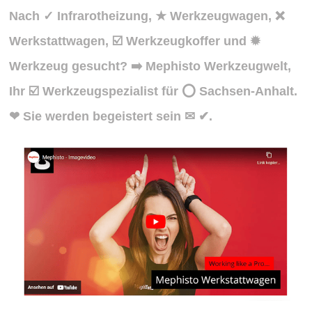
Nach ✓ Infrarotheizung, ★ Werkzeugwagen, ❌
Werkstattwagen, ☑️ Werkzeugkoffer und ✹
Werkzeug gesucht? ➡️ Mephisto Werkzeugwelt,
Ihr ☑️ Werkzeugspezialist für ⭕ Sachsen-Anhalt.
❤ Sie werden begeistert sein ✉ ✔.