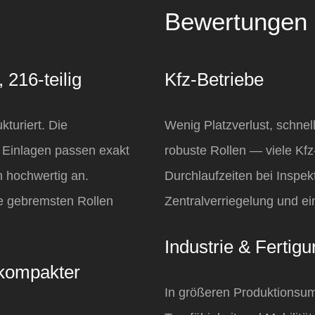
Bewertungen 
216‑teilig
Kfz‑Betriebe
turiert. Die
Wenig Platzverlust, schn
e Einlagen passen exakt
robuste Rollen — viele Kfz
 hochwertig an.
Durchlaufzeiten bei Inspe
ie gebremsten Rollen
Zentralverriegelung und ei
Industrie & Fertig
 kompakter
In größeren Produktions