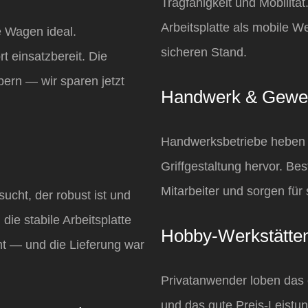
Tragfähigkeit und Mobilität
Arbeitsplatte als mobile W
e Wagen ideal.
sicheren Stand.
t einsatzbereit. Die
bern — wir sparen jetzt
Handwerk & Gewe
Handwerksbetriebe heben d
Griffgestaltung hervor. Be
Mitarbeiter und sorgen für 
cht, der robust ist und
die stabile Arbeitsplatte
Hobby‑Werkstätte
mt — und die Lieferung war
Privatanwender loben das e
und das gute Preis‑Leistun