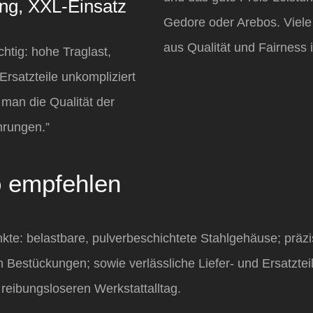
ng, XXL‑Einsatz
Gedore oder Arebos. Viel
aus Qualität und Fairness 
htig: hohe Traglast,
Ersatzteile unkompliziert
man die Qualität der
hrungen.”
 empfehlen
e: belastbare, pulverbeschichtete Stahlgehäuse; präzis
n Bestückungen; sowie
verl
ässliche Liefer‑ und Ersatzte
reibungsloseren Werkstattalltag.