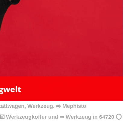
tattwagen, Werkzeug. ➡️ Mephisto
, ☑️ Werkzeugkoffer und ⇒ Werkzeug in 64720 ⭕