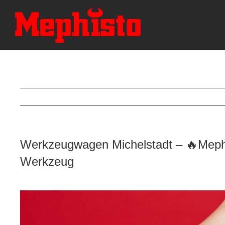
Skip
to
content
Werkzeugwagen Michelstadt – 🔥Mephi
Werkzeug