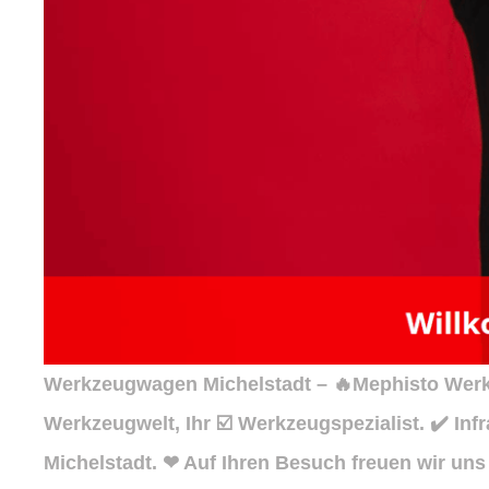
Werkzeugwagen Michelstadt – 🔥Mephisto Werkz
Werkzeugwelt, Ihr ☑️ Werkzeugspezialist. ✔️ 
Michelstadt. ❤ Auf Ihren Besuch freuen wir uns