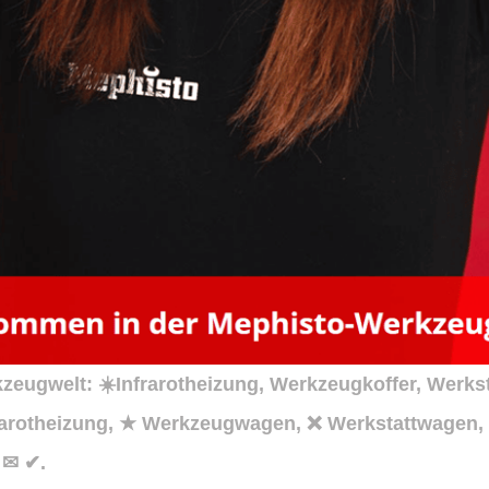
eugwelt: ☀️Infrarotheizung, Werkzeugkoffer, Werks
Infrarotheizung, ★ Werkzeugwagen, ❌ Werkstattwagen
 ✉ ✔.