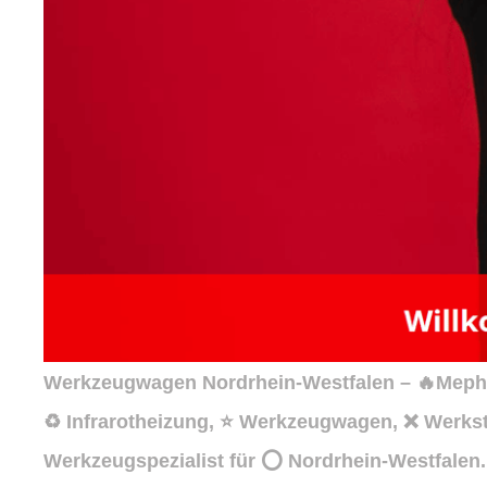
Werkzeugwagen Nordrhein-Westfalen – 🔥Mephis
♻ Infrarotheizung, ⭐ Werkzeugwagen, ❌ Werkst
Werkzeugspezialist für ⭕ Nordrhein-Westfalen