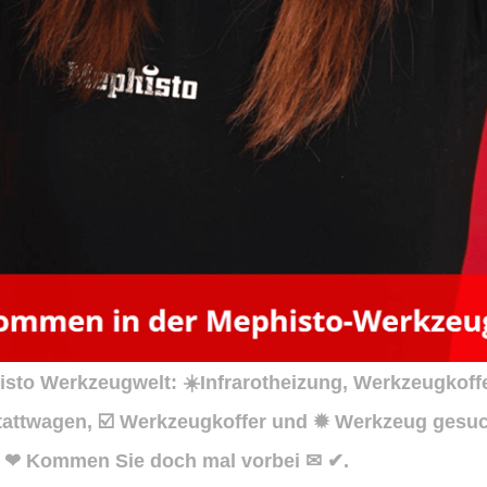
to Werkzeugwelt: ☀️Infrarotheizung, Werkzeugkoff
attwagen, ☑️ Werkzeugkoffer und ✹ Werkzeug gesuch
. ❤ Kommen Sie doch mal vorbei ✉ ✔.