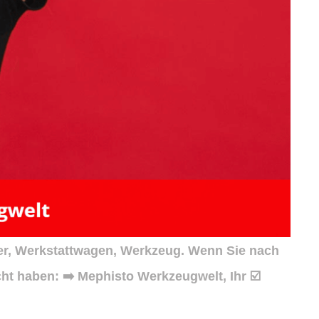
er, Werkstattwagen, Werkzeug. Wenn Sie nach
t haben: ➡️ Mephisto Werkzeugwelt, Ihr ☑️