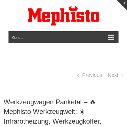
Skip
to
content
Go to...
Previous
Next
Werkzeugwagen Panketal – 🔥
Mephisto Werkzeugwelt: ☀️
Infrarotheizung, Werkzeugkoffer,