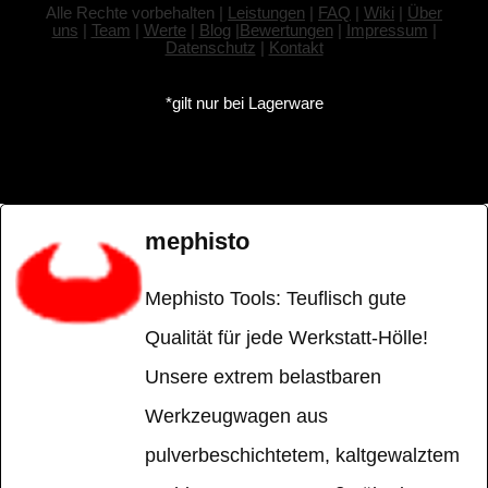
Alle Rechte vorbehalten |
Leistungen
|
FAQ
|
Wiki
|
Über
uns
|
Team
|
Werte
|
Blog
|
Bewertungen
|
Impressum
|
Datenschutz
|
Kontakt
*gilt nur bei Lagerware
mephisto
Mephisto Tools: Teuflisch gute
Qualität für jede Werkstatt-Hölle!
Unsere extrem belastbaren
Werkzeugwagen aus
pulverbeschichtetem, kaltgewalztem