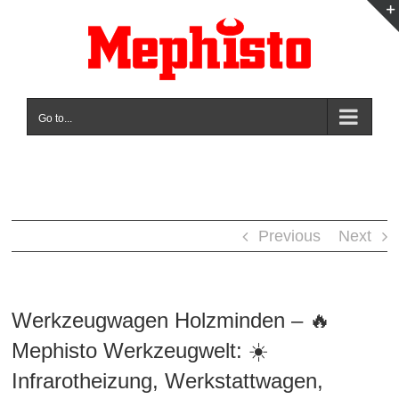
Skip
to
content
Go to...
Previous
Next
Werkzeugwagen Holzminden – 🔥
Mephisto Werkzeugwelt: ☀️
Infrarotheizung, Werkstattwagen,