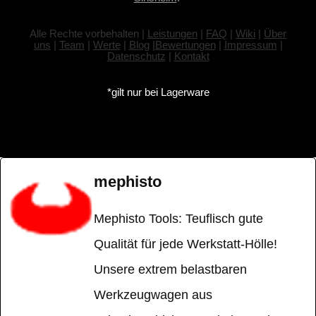
Alle Rechte vorbehalten |
Leistungen
|
FAQ
|
Wiki
|
Über
uns
|
Team
|
Werte
|
Blog
|
Bewertungen
|
Impressum
|
Datenschutz
|
Kontakt
*gilt nur bei Lagerware
mephisto
Mephisto Tools: Teuflisch gute
Qualität für jede Werkstatt-Hölle!
Unsere extrem belastbaren
Werkzeugwagen aus