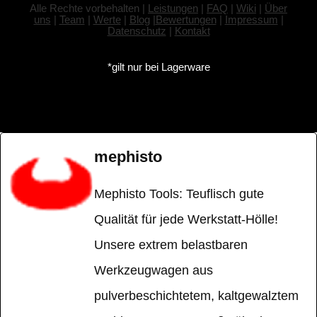
Alle Rechte vorbehalten |
Leistungen
|
FAQ
|
Wiki
|
Über
uns
|
Team
|
Werte
|
Blog
|
Bewertungen
|
Impressum
|
Datenschutz
|
Kontakt
*gilt nur bei Lagerware
mephisto
Mephisto Tools: Teuflisch gute
Qualität für jede Werkstatt-Hölle!
Unsere extrem belastbaren
Werkzeugwagen aus
pulverbeschichtetem, kaltgewalztem