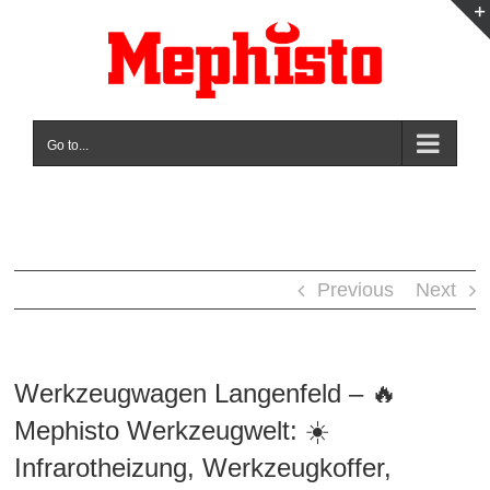
Skip
to
content
Go to...
Previous
Next
Werkzeugwagen Langenfeld – 🔥
Mephisto Werkzeugwelt: ☀️
Infrarotheizung, Werkzeugkoffer,