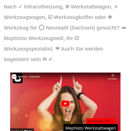
Nach ✓ Infrarotheizung, ❌ Werkstattwagen, ⭐
Werkzeugwagen, ☑️ Werkzeugkoffer oder ✹
Werkzeug für ⭕ Neustadt (Sachsen) gesucht? ➡️
Mephisto Werkzeugwelt, Ihr ☑️
Werkzeugspezialist. ❤ Auch Sie werden
begeistert sein ✉ ✔.