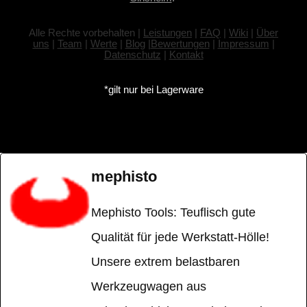
Alle Rechte vorbehalten |
Leistungen
|
FAQ
|
Wiki
|
Über
uns
|
Team
|
Werte
|
Blog
|
Bewertungen
|
Impressum
|
Datenschutz
|
Kontakt
*gilt nur bei Lagerware
mephisto
Mephisto Tools: Teuflisch gute
Qualität für jede Werkstatt-Hölle!
Unsere extrem belastbaren
Werkzeugwagen aus