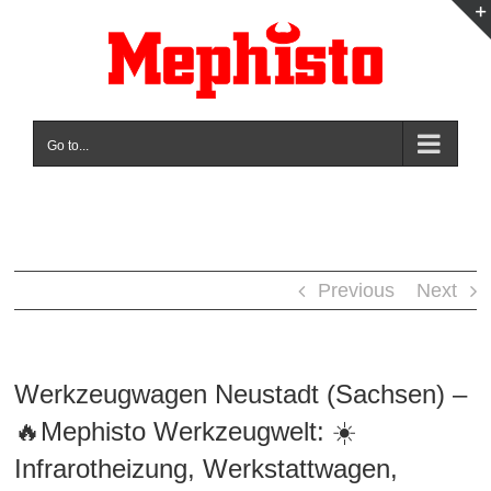
Skip
to
content
Go to...
Previous
Next
Werkzeugwagen Neustadt (Sachsen) –
🔥Mephisto Werkzeugwelt: ☀️
Infrarotheizung, Werkstattwagen,