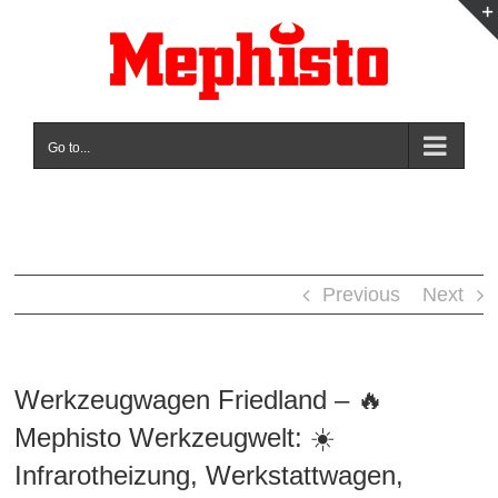
Skip
to
content
Go to...
Previous
Next
Werkzeugwagen Friedland – 🔥
Mephisto Werkzeugwelt: ☀️
Infrarotheizung, Werkstattwagen,