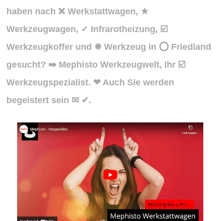
haben nach ❌ Werkstattwagen, ★
Werkzeugwagen, ✓ Infrarotheizung, ☑️
Werkzeugkoffer und ✹ Werkzeug in ⭕ Friedland
gesucht? ➡️ Mephisto Werkzeugwelt, Ihr ☑️
Werkzeugspezialist. ❤ Auch Sie werden
begeistert sein ✉ ✔.