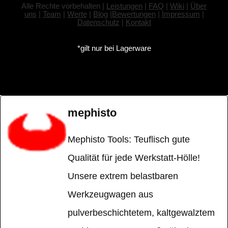
Alle Rechte vorbehalten |
Leistungen
|
FAQ
|
Wiki
|
Über
uns
|
Team
|
Werte
|
Blog
|
Bewertungen
|
Impressum
|
Datenschutz
|
Kontakt
*gilt nur bei Lagerware
mephisto
Mephisto Tools: Teuflisch gute
Qualität für jede Werkstatt-Hölle!
Unsere extrem belastbaren
Werkzeugwagen aus
pulverbeschichtetem, kaltgewalztem