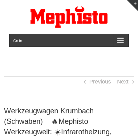
Skip
to
content
Go to...
Previous
Next
Werkzeugwagen Krumbach
(Schwaben) – 🔥Mephisto
Werkzeugwelt: ☀️Infrarotheizung,