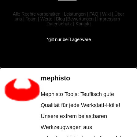
Alle Rechte vorbehalten |
Leistungen
|
FAQ
|
Wiki
|
Über
uns
|
Team
|
Werte
|
Blog
|
Bewertungen
|
Impressum
|
Datenschutz
|
Kontakt
*gilt nur bei Lagerware
mephisto
Mephisto Tools: Teuflisch gute
Qualität für jede Werkstatt-Hölle!
Unsere extrem belastbaren
Werkzeugwagen aus