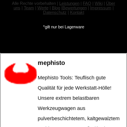
Alle Rechte vorbehalten |
Leistungen
|
FAQ
|
Wiki
|
Über
uns
|
Team
|
Werte
|
Blog
|
Bewertungen
|
Impressum
|
Datenschutz
|
Kontakt
*gilt nur bei Lagerware
mephisto
Mephisto Tools: Teuflisch gute
Qualität für jede Werkstatt-Hölle!
Unsere extrem belastbaren
Werkzeugwagen aus
pulverbeschichtetem, kaltgewalztem