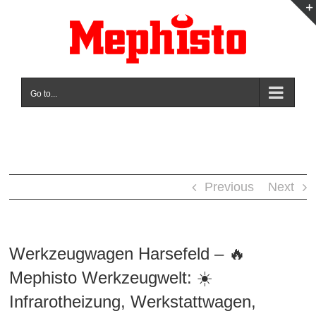
Skip
to
content
Go to...
Previous
Next
Werkzeugwagen Harsefeld – 🔥
Mephisto Werkzeugwelt: ☀️
Infrarotheizung, Werkstattwagen,