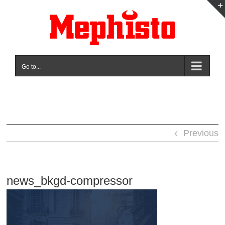
Skip
to
content
Go to...
Previous
news_bkgd-compressor