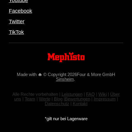
Youtube
Facebook
Twitter
TikTok
Made with
🔥
© Copyright 2026Four & More GmbH
Sinsheim
.
Alle Rechte vorbehalten |
Leistungen
|
FAQ
|
Wiki
|
Über
uns
|
Team
|
Werte
|
Blog
|
Bewertungen
|
Impressum
|
Datenschutz
|
Kontakt
*gilt nur bei Lagerware