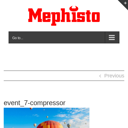
Skip
to
content
Go to...
Previous
event_7-compressor