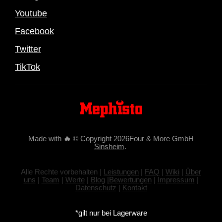
Youtube
Facebook
Twitter
TikTok
Made with
🔥
© Copyright 2026Four & More GmbH
Sinsheim
.
Alle Rechte vorbehalten |
Leistungen
|
FAQ
|
Wiki
|
Über
uns
|
Team
|
Werte
|
Blog
|
Bewertungen
|
Impressum
|
Datenschutz
|
Kontakt
*gilt nur bei Lagerware