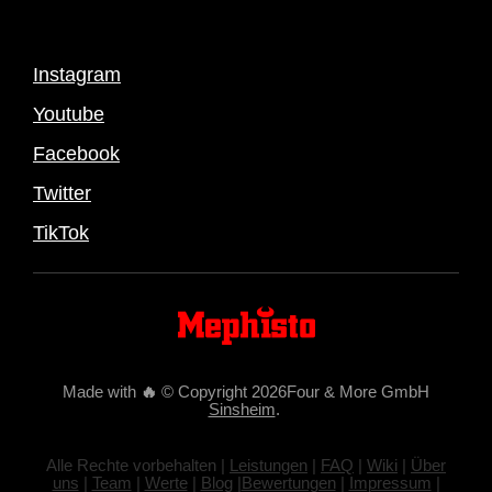
Instagram
Youtube
Facebook
Twitter
TikTok
Made with
🔥
© Copyright 2026Four & More GmbH
Sinsheim
.
Alle Rechte vorbehalten |
Leistungen
|
FAQ
|
Wiki
|
Über
uns
|
Team
|
Werte
|
Blog
|
Bewertungen
|
Impressum
|