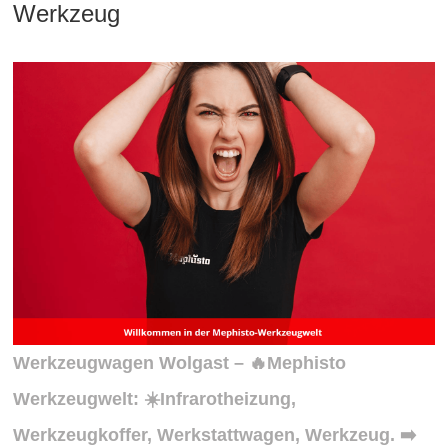
Werkzeug
Werkzeugwagen Wolgast – 🔥Mephisto
Werkzeugwelt: ☀️Infrarotheizung,
Werkzeugkoffer, Werkstattwagen, Werkzeug. ➡️