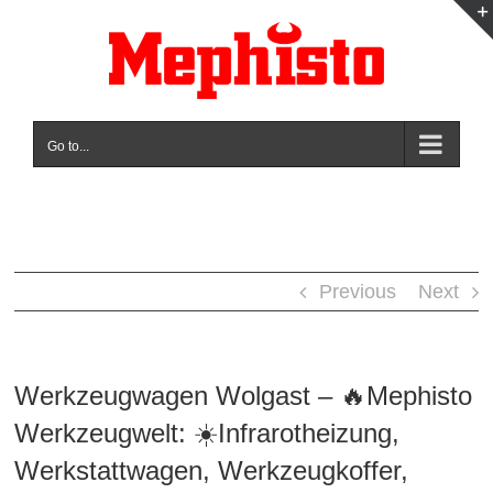
Skip
to
content
Go to...
Previous
Next
Werkzeugwagen Wolgast – 🔥Mephisto
Werkzeugwelt: ☀️Infrarotheizung,
Werkstattwagen, Werkzeugkoffer,