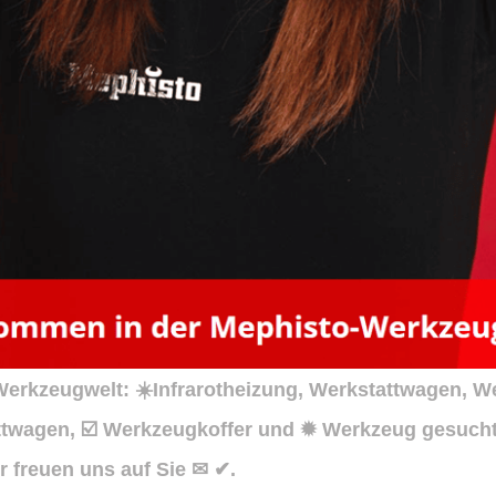
rkzeugwelt: ☀️Infrarotheizung, Werkstattwagen, We
twagen, ☑️ Werkzeugkoffer und ✹ Werkzeug gesucht?
 freuen uns auf Sie ✉ ✔.