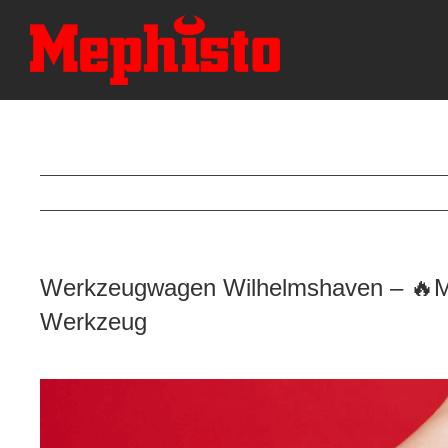
Skip
to
content
Werkzeugwagen Wilhelmshaven – 🔥Mep
Werkzeug