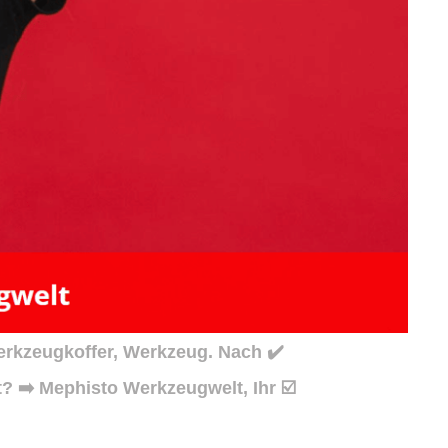
rkzeugkoffer, Werkzeug. Nach ✔️
 ➡️ Mephisto Werkzeugwelt, Ihr ☑️