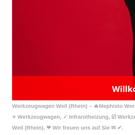
Werkzeugwagen Weil (Rhein) – 🔥Mephisto Werk
⭐ Werkzeugwagen, ✓ Infrarotheizung, ☑️ Werkz
Weil (Rhein). ❤ Wir freuen uns auf Sie ✉ ✔.