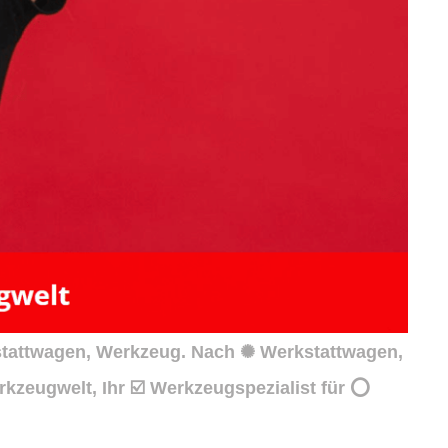
stattwagen, Werkzeug. Nach ✺ Werkstattwagen,
zeugwelt, Ihr ☑️ Werkzeugspezialist für ⭕