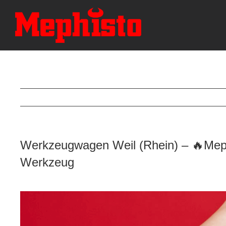
Skip
to
content
Werkzeugwagen Weil (Rhein) – 🔥Meph
Werkzeug