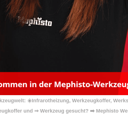
zeugwelt: ☀️Infrarotheizung, Werkzeugkoffer, Werk
eugkoffer und ⇒ Werkzeug gesucht? ➡️ Mephisto Werk