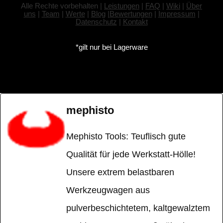
Alle Rechte vorbehalten |
Leistungen
|
FAQ
|
Wiki
|
Über
uns
|
Team
|
Werte
|
Blog
|
Bewertungen
|
Impressum
|
Datenschutz
|
Kontakt
*gilt nur bei Lagerware
mephisto
Mephisto Tools: Teuflisch gute
Qualität für jede Werkstatt-Hölle!
Unsere extrem belastbaren
Werkzeugwagen aus
pulverbeschichtetem, kaltgewalztem