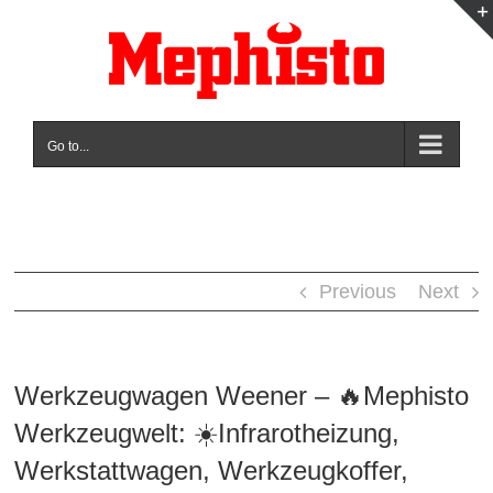
Skip
to
content
Go to...
Previous
Next
Werkzeugwagen Weener – 🔥Mephisto
Werkzeugwelt: ☀️Infrarotheizung,
Werkstattwagen, Werkzeugkoffer,