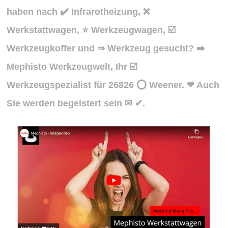
haben nach ✔️ Infrarotheizung, ❌
Werkstattwagen, ⭐ Werkzeugwagen, ☑️
Werkzeugkoffer und ⇒ Werkzeug gesucht? ➡️
Mephisto Werkzeugwelt, Ihr ☑️
Werkzeugspezialist für 26826 ⭕ Weener. ❤ Auch
Sie werden begeistert sein ✉ ✔.