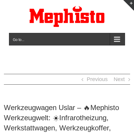
Skip
to
content
Go to...
Previous
Next
Werkzeugwagen Uslar – 🔥Mephisto
Werkzeugwelt: ☀️Infrarotheizung,
Werkstattwagen, Werkzeugkoffer,