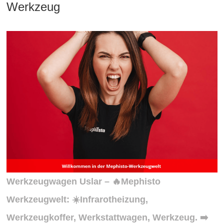
Werkzeug
Werkzeugwagen Uslar – 🔥Mephisto
Werkzeugwelt: ☀️Infrarotheizung,
Werkzeugkoffer, Werkstattwagen, Werkzeug. ➡️