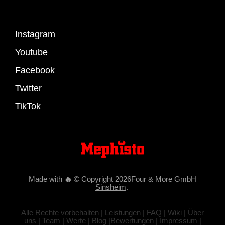
Instagram
Youtube
Facebook
Twitter
TikTok
Made with
🔥
© Copyright 2026Four & More GmbH
Sinsheim
.
Alle Rechte vorbehalten |
Leistungen
|
FAQ
|
Wiki
|
Über
uns
|
Team
|
Werte
|
Blog
|
Bewertungen
|
Impressum
|