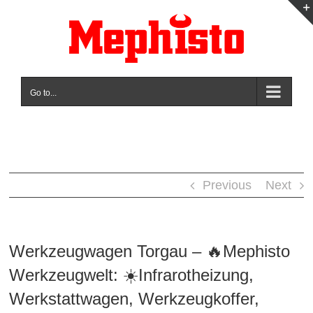
Skip
to
content
Go to...
Previous
Next
Werkzeugwagen Torgau – 🔥Mephisto
Werkzeugwelt: ☀️Infrarotheizung,
Werkstattwagen, Werkzeugkoffer,