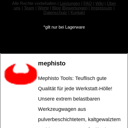
Alle Rechte vorbehalten |
Leistungen
|
FAQ
|
Wiki
|
Über
uns
|
Team
|
Werte
|
Blog
|
Bewertungen
|
Impressum
|
Datenschutz
|
Kontakt
*gilt nur bei Lagerware
mephisto
Mephisto Tools: Teuflisch gute
Qualität für jede Werkstatt-Hölle!
Unsere extrem belastbaren
Werkzeugwagen aus
pulverbeschichtetem, kaltgewalztem