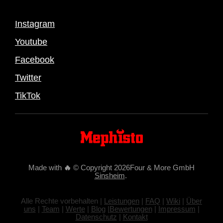
Instagram
Youtube
Facebook
Twitter
TikTok
Made with
🔥
© Copyright 2026Four & More GmbH
Sinsheim
.
Alle Rechte vorbehalten |
Leistungen
|
FAQ
|
Wiki
|
Über
uns
|
Team
|
Werte
|
Blog
|
Bewertungen
|
Impressum
|
Datenschutz
|
Kontakt