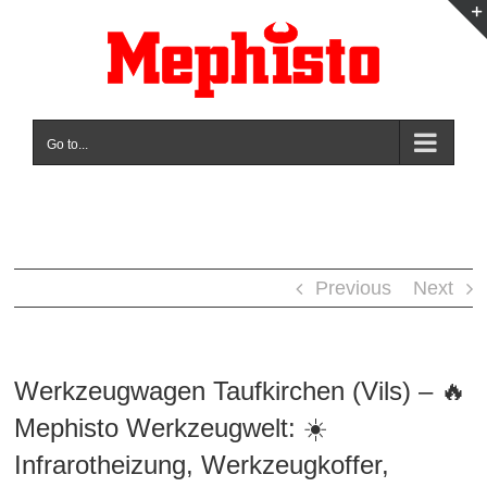
Skip
to
content
Go to...
Previous
Next
Werkzeugwagen Taufkirchen (Vils) – 🔥
Mephisto Werkzeugwelt: ☀️
Infrarotheizung, Werkzeugkoffer,