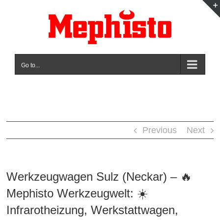
Skip
to
content
Go to...
Previous
Next
Werkzeugwagen Sulz (Neckar) – 🔥
Mephisto Werkzeugwelt: ☀️
Infrarotheizung, Werkstattwagen,