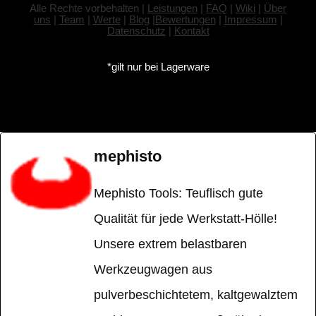
Alle Rechte vorbehalten |
Leistungen
|
FAQ
|
Wiki
|
Über
uns
|
Team
|
Werte
|
Blog
|
Bewertungen
|
Impressum
|
Datenschutz
|
Kontakt
*gilt nur bei Lagerware
mephisto
Mephisto Tools: Teuflisch gute
Qualität für jede Werkstatt-Hölle!
Unsere extrem belastbaren
Werkzeugwagen aus
pulverbeschichtetem, kaltgewalztem