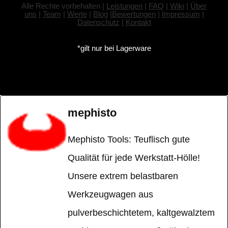
Alle Rechte vorbehalten |
Leistungen
|
FAQ
|
Wiki
|
Über
uns
|
Team
|
Werte
|
Blog
|
Bewertungen
|
Impressum
|
Datenschutz
|
Kontakt
*gilt nur bei Lagerware
mephisto
Mephisto Tools: Teuflisch gute
Qualität für jede Werkstatt-Hölle!
Unsere extrem belastbaren
Werkzeugwagen aus
pulverbeschichtetem, kaltgewalztem