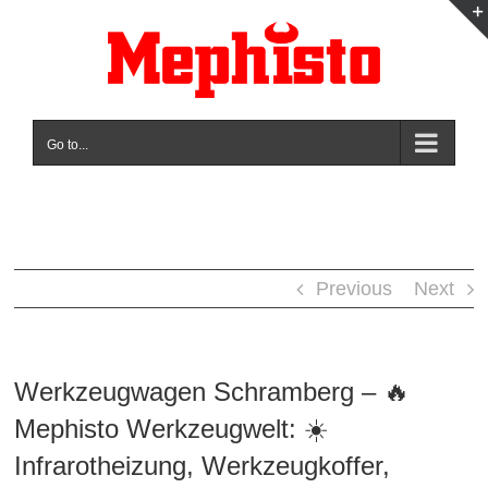
Skip
to
content
Go to...
Previous
Next
Werkzeugwagen Schramberg – 🔥
Mephisto Werkzeugwelt: ☀️
Infrarotheizung, Werkzeugkoffer,