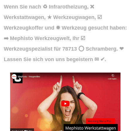
Wenn Sie nach ♻ Infrarotheizung, ❌
Werkstattwagen, ★ Werkzeugwagen, ☑️
Werkzeugkoffer und ✹ Werkzeug gesucht haben:
➡️ Mephisto Werkzeugwelt, Ihr ☑️
Werkzeugspezialist für 78713 ⭕ Schramberg. ❤
Lassen Sie sich von uns begeistern ✉ ✔.