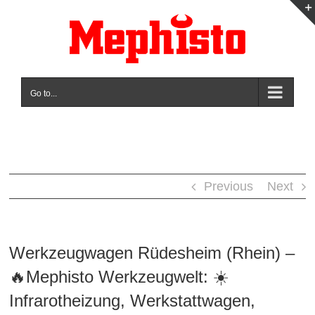
Skip
to
content
Go to...
Previous
Next
Werkzeugwagen Rüdesheim (Rhein) –
🔥Mephisto Werkzeugwelt: ☀️
Infrarotheizung, Werkstattwagen,