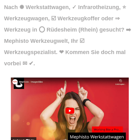
Nach ✺ Werkstattwagen, ✓ Infrarotheizung, ⭐
Werkzeugwagen, ☑️ Werkzeugkoffer oder ⇒
Werkzeug in ⭕ Rüdesheim (Rhein) gesucht? ➡️
Mephisto Werkzeugwelt, Ihr ☑️
Werkzeugspezialist. ❤ Kommen Sie doch mal
vorbei ✉ ✔.