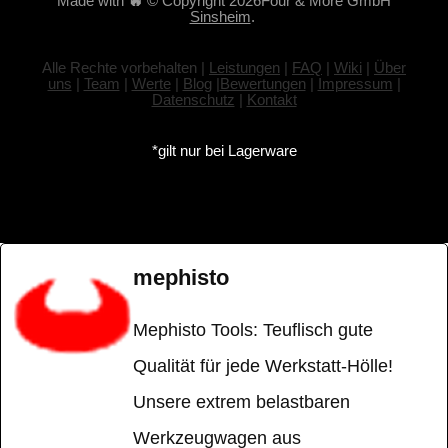
Made with
🔥
© Copyright 2026Four & More GmbH
Sinsheim
.
Alle Rechte vorbehalten |
Leistungen
|
FAQ
|
Wiki
|
Über
uns
|
Team
|
Werte
|
Blog
|
Bewertungen
|
Impressum
|
Datenschutz
|
Kontakt
*gilt nur bei Lagerware
mephisto
Mephisto Tools: Teuflisch gute
Qualität für jede Werkstatt-Hölle!
Unsere extrem belastbaren
Werkzeugwagen aus