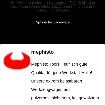
Alle Rechte vorbehalten |
Leistungen
|
FAQ
|
Wiki
|
Über
uns
|
Team
|
Werte
|
Blog
|
Bewertungen
|
Impressum
|
Datenschutz
|
Kontakt
*gilt nur bei Lagerware
mephisto
Mephisto Tools: Teuflisch gute
Qualität für jede Werkstatt-Hölle!
Unsere extrem belastbaren
Werkzeugwagen aus
pulverbeschichtetem, kaltgewalztem