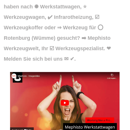
haben nach ✺ Werkstattwagen, ⭐
Werkzeugwagen, ✔️ Infrarotheizung, ☑️
Werkzeugkoffer oder ⇒ Werkzeug für ⭕
Rotenburg (Wümme) gesucht? ➡️ Mephisto
Werkzeugwelt, Ihr ☑️ Werkzeugspezialist. ❤
Melden Sie sich bei uns ✉ ✔.