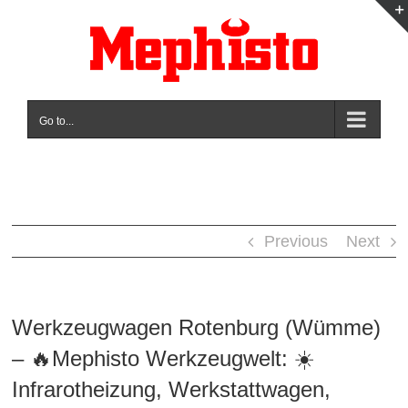
Skip
to
content
Go to...
Previous
Next
Werkzeugwagen Rotenburg (Wümme)
– 🔥Mephisto Werkzeugwelt: ☀️
Infrarotheizung, Werkstattwagen,