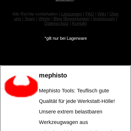
Alle Rechte vorbehalten |
Leistungen
|
FAQ
|
Wiki
|
Über
uns
|
Team
|
Werte
|
Blog
|
Bewertungen
|
Impressum
|
Datenschutz
|
Kontakt
*gilt nur bei Lagerware
mephisto
Mephisto Tools: Teuflisch gute
Qualität für jede Werkstatt-Hölle!
Unsere extrem belastbaren
Werkzeugwagen aus