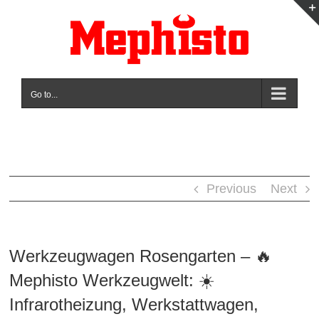
Skip
to
content
Go to...
Previous
Next
Werkzeugwagen Rosengarten – 🔥
Mephisto Werkzeugwelt: ☀️
Infrarotheizung, Werkstattwagen,