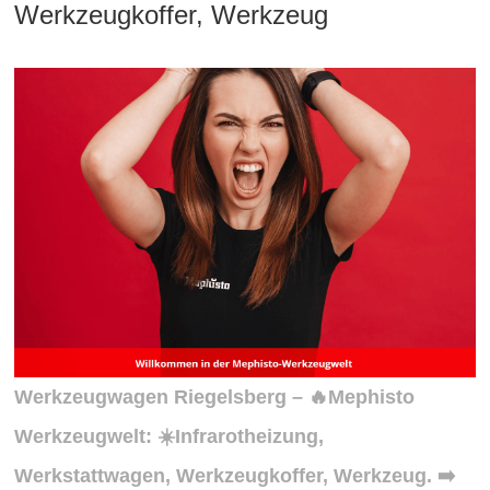
Werkzeugkoffer, Werkzeug
Werkzeugwagen Riegelsberg – 🔥Mephisto
Werkzeugwelt: ☀️Infrarotheizung,
Werkstattwagen, Werkzeugkoffer, Werkzeug. ➡️