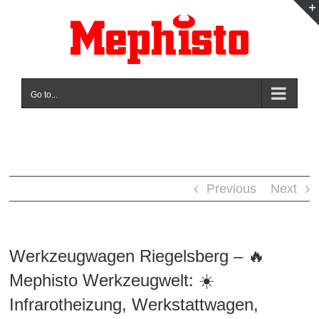
Skip
to
content
Go to...
Previous
Next
Werkzeugwagen Riegelsberg – 🔥
Mephisto Werkzeugwelt: ☀️
Infrarotheizung, Werkstattwagen,