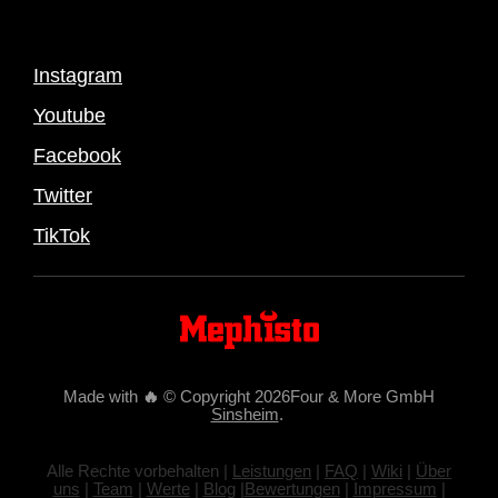
Instagram
Youtube
Facebook
Twitter
TikTok
Made with
🔥
© Copyright 2026Four & More GmbH
Sinsheim
.
Alle Rechte vorbehalten |
Leistungen
|
FAQ
|
Wiki
|
Über
uns
|
Team
|
Werte
|
Blog
|
Bewertungen
|
Impressum
|