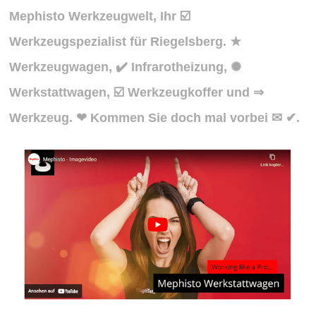
Mephisto Werkzeugwelt, Ihr ☑️
Werkzeugspezialist für Riegelsberg. ★
Werkzeugwagen, ✔️ Infrarotheizung, ✺
Werkstattwagen, ☑️ Werkzeugkoffer und ⇒
Werkzeug. ❤ Kommen Sie doch mal vorbei ✉ ✔.