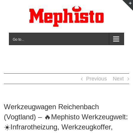
Skip
to
content
Go to...
Previous
Next
Werkzeugwagen Reichenbach
(Vogtland) – 🔥Mephisto Werkzeugwelt:
☀️Infrarotheizung, Werkzeugkoffer,