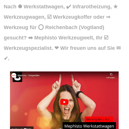
Nach ✺ Werkstattwagen, ✔️ Infrarotheizung, ★
Werkzeugwagen, ☑️ Werkzeugkoffer oder ⇒
Werkzeug für ⭕ Reichenbach (Vogtland)
gesucht? ➡️ Mephisto Werkzeugwelt, Ihr ☑️
Werkzeugspezialist. ❤ Wir freuen uns auf Sie ✉
✔.