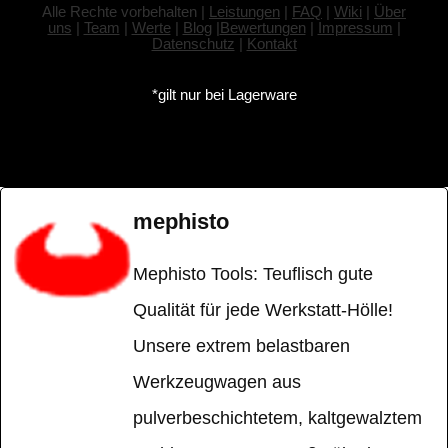
Alle Rechte vorbehalten |
Leistungen
|
FAQ
|
Wiki
|
Über
uns
|
Team
|
Werte
|
Blog
|
Bewertungen
|
Impressum
|
Datenschutz
|
Kontakt
*gilt nur bei Lagerware
mephisto
Mephisto Tools: Teuflisch gute
Qualität für jede Werkstatt-Hölle!
Unsere extrem belastbaren
Werkzeugwagen aus
pulverbeschichtetem, kaltgewalztem