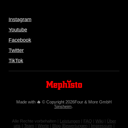
Instagram
Youtube
Facebook
Twitter
TikTok
Made with
🔥
© Copyright 2026Four & More GmbH
Sinsheim
.
Alle Rechte vorbehalten |
Leistungen
|
FAQ
|
Wiki
|
Über
uns
|
Team
|
Werte
|
Blog
|
Bewertungen
|
Impressum
|