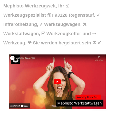
Mephisto Werkzeugwelt, Ihr ☑️
Werkzeugspezialist für 93128 Regenstauf. ✓
Infrarotheizung, ⭐ Werkzeugwagen, ❌
Werkstattwagen, ☑️ Werkzeugkoffer und ⇒
Werkzeug. ❤ Sie werden begeistert sein ✉ ✔.