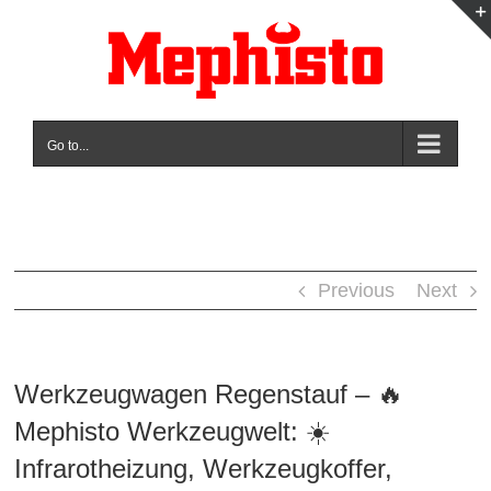
Skip
to
content
Go to...
Previous
Next
Werkzeugwagen Regenstauf – 🔥
Mephisto Werkzeugwelt: ☀️
Infrarotheizung, Werkzeugkoffer,