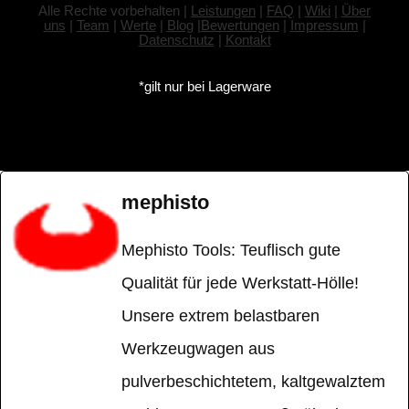
Alle Rechte vorbehalten |
Leistungen
|
FAQ
|
Wiki
|
Über
uns
|
Team
|
Werte
|
Blog
|
Bewertungen
|
Impressum
|
Datenschutz
|
Kontakt
*gilt nur bei Lagerware
mephisto
Mephisto Tools: Teuflisch gute
Qualität für jede Werkstatt-Hölle!
Unsere extrem belastbaren
Werkzeugwagen aus
pulverbeschichtetem, kaltgewalztem