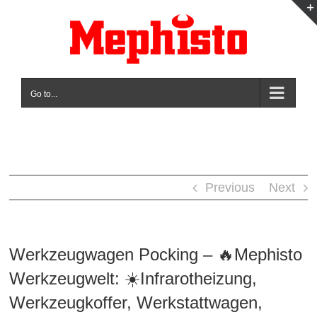
Skip
to
content
Go to...
Previous
Next
Werkzeugwagen Pocking – 🔥Mephisto
Werkzeugwelt: ☀️Infrarotheizung,
Werkzeugkoffer, Werkstattwagen,