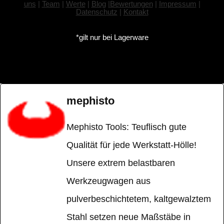
uns
|
Team
|
Werte
|
Blog
|
Bewertungen
|
Impressum
|
Datenschutz
|
Kontakt
*gilt nur bei Lagerware
mephisto
Mephisto Tools: Teuflisch gute
Qualität für jede Werkstatt-Hölle!
Unsere extrem belastbaren
Werkzeugwagen aus
pulverbeschichtetem, kaltgewalztem
Stahl setzen neue Maßstäbe in