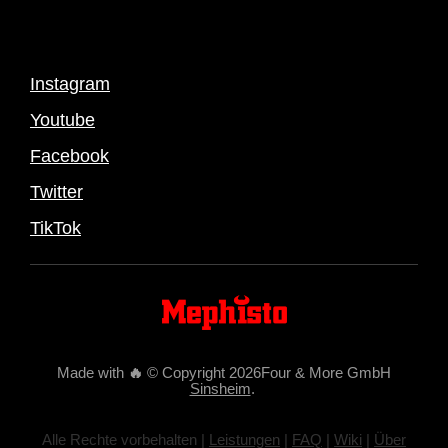
Instagram
Youtube
Facebook
Twitter
TikTok
Made with
🔥
© Copyright 2026Four & More GmbH
Sinsheim
.
Alle Rechte vorbehalten |
Leistungen
|
FAQ
|
Wiki
|
Über