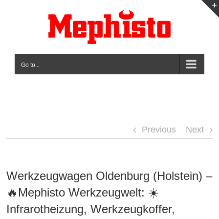
Skip
to
content
Go to...
Previous
Next
Werkzeugwagen Oldenburg (Holstein) –
🔥Mephisto Werkzeugwelt: ☀️
Infrarotheizung, Werkzeugkoffer,