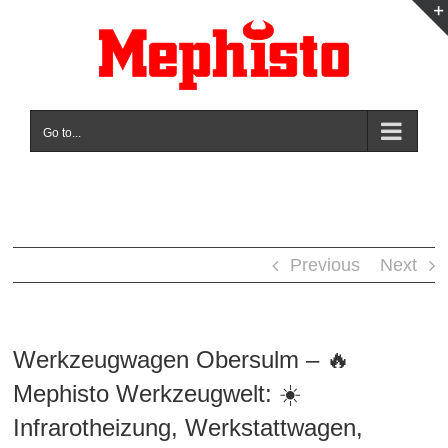
Skip
to
content
Go to...
Previous
Next
Werkzeugwagen Obersulm – 🔥
Mephisto Werkzeugwelt: ☀️
Infrarotheizung, Werkstattwagen,