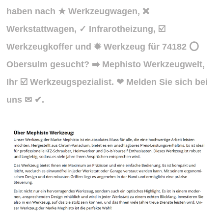
haben nach ★ Werkzeugwagen, ❌
Werkstattwagen, ✓ Infrarotheizung, ☑️
Werkzeugkoffer und ✹ Werkzeug für 74182 ⭕
Obersulm gesucht? ➡️ Mephisto Werkzeugwelt,
Ihr ☑️ Werkzeugspezialist. ❤ Melden Sie sich bei
uns ✉ ✔.