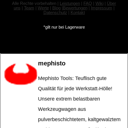
Alle Rechte vorbehalten |
Leistungen
|
FAQ
|
Wiki
|
Über
uns
|
Team
|
Werte
|
Blog
|
Bewertungen
|
Impressum
|
Datenschutz
|
Kontakt
*gilt nur bei Lagerware
mephisto
Mephisto Tools: Teuflisch gute
Qualität für jede Werkstatt-Hölle!
Unsere extrem belastbaren
Werkzeugwagen aus
pulverbeschichtetem, kaltgewalztem