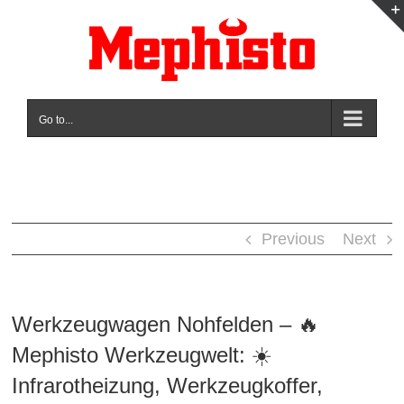
Skip
to
content
Go to...
Previous
Next
Werkzeugwagen Nohfelden – 🔥
Mephisto Werkzeugwelt: ☀️
Infrarotheizung, Werkzeugkoffer,