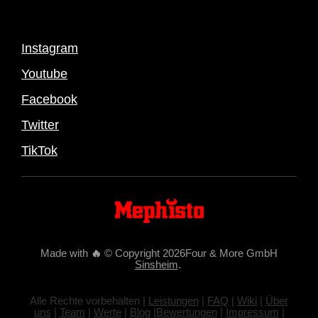
Instagram
Youtube
Facebook
Twitter
TikTok
Made with
🔥
© Copyright 2026Four & More GmbH
Sinsheim
.
Alle Rechte vorbehalten |
Leistungen
|
FAQ
|
Wiki
|
Über
uns
|
Team
|
Werte
|
Blog
|
Bewertungen
|
Impressum
|