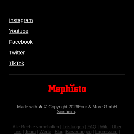
Instagram
Youtube
Facebook
Twitter
TikTok
Made with
🔥
© Copyright 2026Four & More GmbH
Sinsheim
.
Alle Rechte vorbehalten |
Leistungen
|
FAQ
|
Wiki
|
Über
uns
|
Team
|
Werte
|
Blog
|
Bewertungen
|
Impressum
|