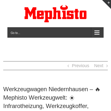
Skip
to
content
Go to...
Previous
Next
Werkzeugwagen Niedernhausen – 🔥
Mephisto Werkzeugwelt: ☀️
Infrarotheizung, Werkzeugkoffer,