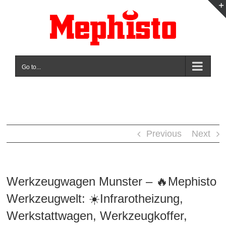
Skip
to
content
Go to...
Previous
Next
Werkzeugwagen Munster – 🔥Mephisto
Werkzeugwelt: ☀️Infrarotheizung,
Werkstattwagen, Werkzeugkoffer,