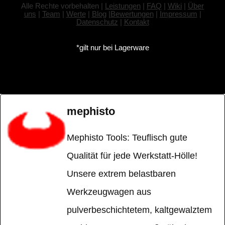
Alle Rechte vorbehalten |
Leistungen
|
FAQ
|
Wiki
|
Über
uns
|
Team
|
Werte
|
Blog
|
Bewertungen
|
Impressum
|
Datenschutz
|
Kontakt
*gilt nur bei Lagerware
mephisto
Mephisto Tools: Teuflisch gute
Qualität für jede Werkstatt-Hölle!
Unsere extrem belastbaren
Werkzeugwagen aus
pulverbeschichtetem, kaltgewalztem