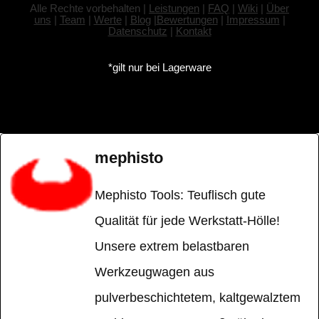
Alle Rechte vorbehalten |
Leistungen
|
FAQ
|
Wiki
|
Über
uns
|
Team
|
Werte
|
Blog
|
Bewertungen
|
Impressum
|
Datenschutz
|
Kontakt
*gilt nur bei Lagerware
mephisto
Mephisto Tools: Teuflisch gute
Qualität für jede Werkstatt-Hölle!
Unsere extrem belastbaren
Werkzeugwagen aus
pulverbeschichtetem, kaltgewalztem