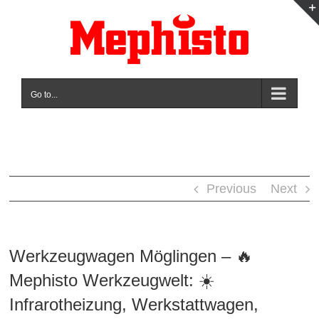
Skip
to
content
Go to...
Previous
Next
Werkzeugwagen Möglingen – 🔥
Mephisto Werkzeugwelt: ☀️
Infrarotheizung, Werkstattwagen,