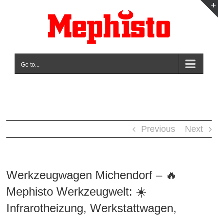
Skip
to
content
Go to...
Previous
Next
Werkzeugwagen Michendorf – 🔥
Mephisto Werkzeugwelt: ☀️
Infrarotheizung, Werkstattwagen,