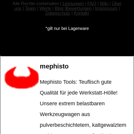
Alle Rechte vorbehalten |
Leistungen
|
FAQ
|
Wiki
|
Über
uns
|
Team
|
Werte
|
Blog
|
Bewertungen
|
Impressum
|
Datenschutz
|
Kontakt
*gilt nur bei Lagerware
mephisto
Mephisto Tools: Teuflisch gute
Qualität für jede Werkstatt-Hölle!
Unsere extrem belastbaren
Werkzeugwagen aus
pulverbeschichtetem, kaltgewalztem