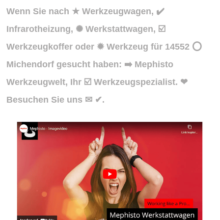
Wenn Sie nach ★ Werkzeugwagen, ✔️
Infrarotheizung, ✺ Werkstattwagen, ☑️
Werkzeugkoffer oder ✹ Werkzeug für 14552 ⭕
Michendorf gesucht haben: ➡️ Mephisto
Werkzeugwelt, Ihr ☑️ Werkzeugspezialist. ❤
Besuchen Sie uns ✉ ✔.