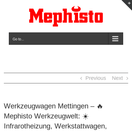
Skip
to
content
Go to...
Previous
Next
Werkzeugwagen Mettingen – 🔥
Mephisto Werkzeugwelt: ☀️
Infrarotheizung, Werkstattwagen,