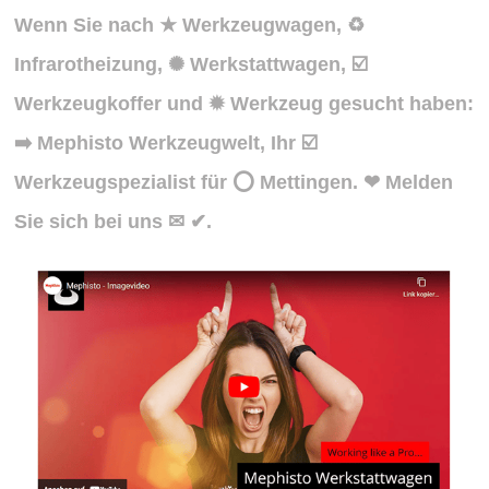
Wenn Sie nach ★ Werkzeugwagen, ♻
Infrarotheizung, ✺ Werkstattwagen, ☑️
Werkzeugkoffer und ✹ Werkzeug gesucht haben:
➡️ Mephisto Werkzeugwelt, Ihr ☑️
Werkzeugspezialist für ⭕ Mettingen. ❤ Melden
Sie sich bei uns ✉ ✔.