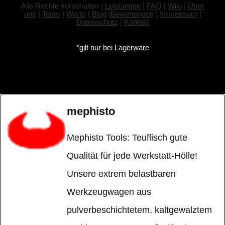
Alle Rechte vorbehalten |
Leistungen
|
FAQ
|
Wiki
|
Über
uns
|
Team
|
Werte
|
Blog
|
Bewertungen
|
Impressum
|
Datenschutz
|
Kontakt
*gilt nur bei Lagerware
mephisto
Mephisto Tools: Teuflisch gute
Qualität für jede Werkstatt-Hölle!
Unsere extrem belastbaren
Werkzeugwagen aus
pulverbeschichtetem, kaltgewalztem