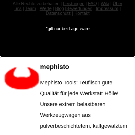
Alle Rechte vorbehalten |
Leistungen
|
FAQ
|
Wiki
|
Über
uns
|
Team
|
Werte
|
Blog
|
Bewertungen
|
Impressum
|
Datenschutz
|
Kontakt
*gilt nur bei Lagerware
mephisto
Mephisto Tools: Teuflisch gute
Qualität für jede Werkstatt-Hölle!
Unsere extrem belastbaren
Werkzeugwagen aus
pulverbeschichtetem, kaltgewalztem