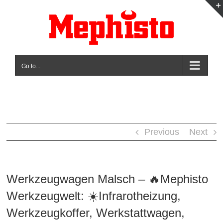
Skip
to
content
Go to...
Previous
Next
Werkzeugwagen Malsch – 🔥Mephisto
Werkzeugwelt: ☀️Infrarotheizung,
Werkzeugkoffer, Werkstattwagen,