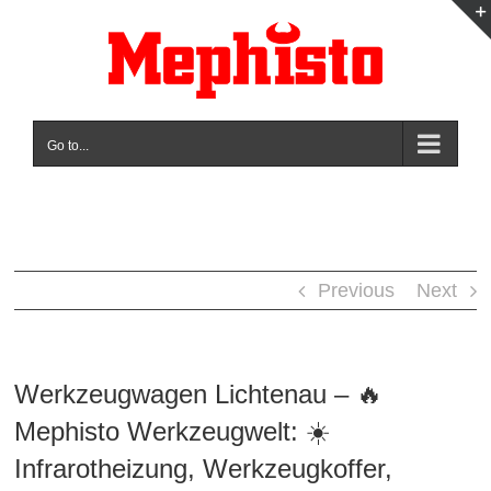
Skip
to
content
Go to...
Previous
Next
Werkzeugwagen Lichtenau – 🔥
Mephisto Werkzeugwelt: ☀️
Infrarotheizung, Werkzeugkoffer,