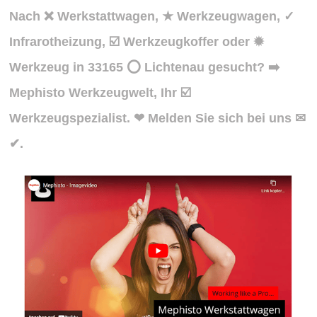
Nach ❌ Werkstattwagen, ★ Werkzeugwagen, ✓
Infrarotheizung, ☑️ Werkzeugkoffer oder ✹
Werkzeug in 33165 ⭕ Lichtenau gesucht? ➡️
Mephisto Werkzeugwelt, Ihr ☑️
Werkzeugspezialist. ❤ Melden Sie sich bei uns ✉
✔.