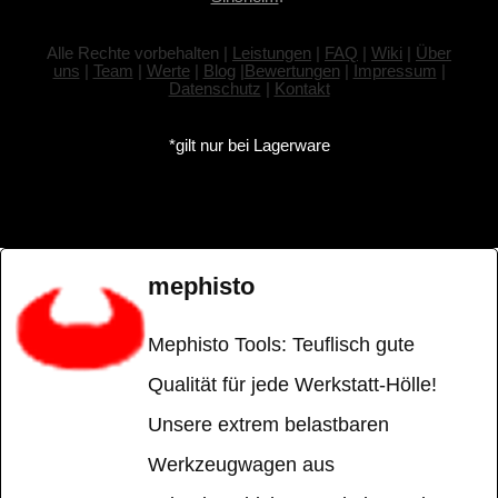
Alle Rechte vorbehalten |
Leistungen
|
FAQ
|
Wiki
|
Über
uns
|
Team
|
Werte
|
Blog
|
Bewertungen
|
Impressum
|
Datenschutz
|
Kontakt
*gilt nur bei Lagerware
mephisto
Mephisto Tools: Teuflisch gute
Qualität für jede Werkstatt-Hölle!
Unsere extrem belastbaren
Werkzeugwagen aus