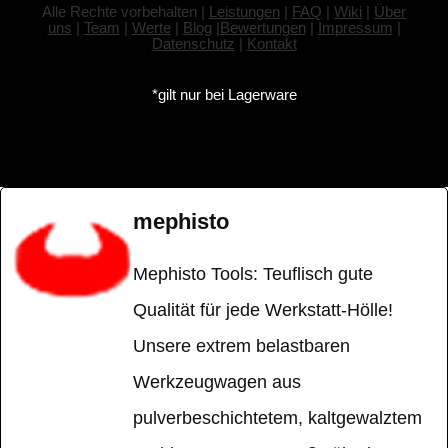
Alle Rechte vorbehalten |
Leistungen
|
FAQ
|
Wiki
|
Über
uns
|
Team
|
Werte
|
Blog
|
Bewertungen
|
Impressum
|
Datenschutz
|
Kontakt
*gilt nur bei Lagerware
mephisto
Mephisto Tools: Teuflisch gute
Qualität für jede Werkstatt-Hölle!
Unsere extrem belastbaren
Werkzeugwagen aus
pulverbeschichtetem, kaltgewalztem