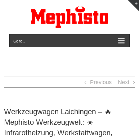
Skip
to
content
Go to...
Previous
Next
Werkzeugwagen Laichingen – 🔥
Mephisto Werkzeugwelt: ☀️
Infrarotheizung, Werkstattwagen,