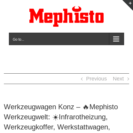
Skip
to
content
Go to...
Previous
Next
Werkzeugwagen Konz – 🔥Mephisto
Werkzeugwelt: ☀️Infrarotheizung,
Werkzeugkoffer, Werkstattwagen,