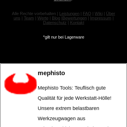
Alle Rechte vorbehalten |
Leistungen
|
FAQ
|
Wiki
|
Über
uns
|
Team
|
Werte
|
Blog
|
Bewertungen
|
Impressum
|
Datenschutz
|
Kontakt
*gilt nur bei Lagerware
mephisto
Mephisto Tools: Teuflisch gute
Qualität für jede Werkstatt-Hölle!
Unsere extrem belastbaren
Werkzeugwagen aus