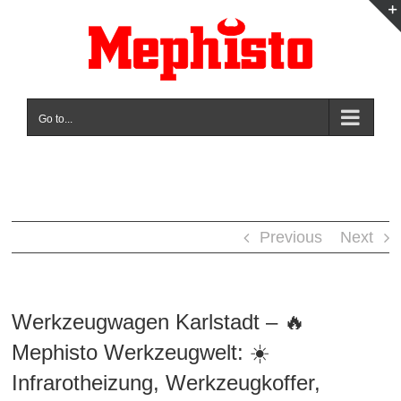
Skip
to
content
Go to...
Previous
Next
Werkzeugwagen Karlstadt – 🔥
Mephisto Werkzeugwelt: ☀️
Infrarotheizung, Werkzeugkoffer,