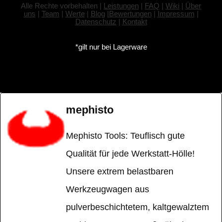
Alle Rechte vorbehalten |
Leistungen
|
FAQ
|
Wiki
|
Über
uns
|
Team
|
Werte
|
Blog
|
Bewertungen
|
Impressum
|
Datenschutz
|
Kontakt
*gilt nur bei Lagerware
mephisto
Mephisto Tools: Teuflisch gute
Qualität für jede Werkstatt-Hölle!
Unsere extrem belastbaren
Werkzeugwagen aus
pulverbeschichtetem, kaltgewalztem