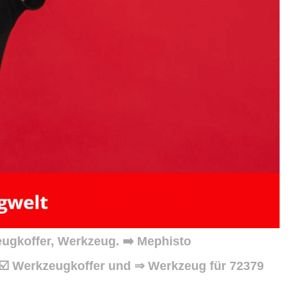
ugkoffer, Werkzeug. ➡️ Mephisto
 ☑️ Werkzeugkoffer und ⇒ Werkzeug für 72379