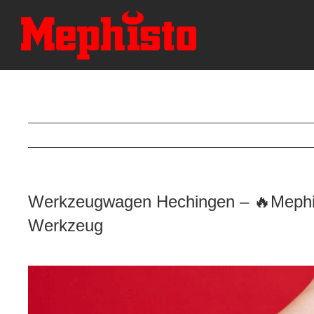
Skip
to
content
Werkzeugwagen Hechingen – 🔥Mephist
Werkzeug