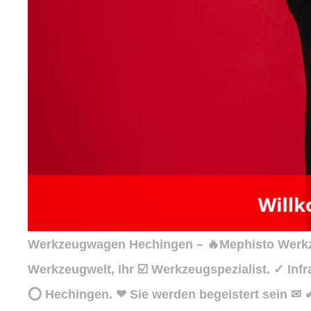
Werkzeugwagen Hechingen – 🔥Mephisto Werkzeu
Werkzeugwelt, Ihr ☑️ Werkzeugspezialist. ✓ In
⭕ Hechingen. ❤ Sie werden begeistert sein ✉ 