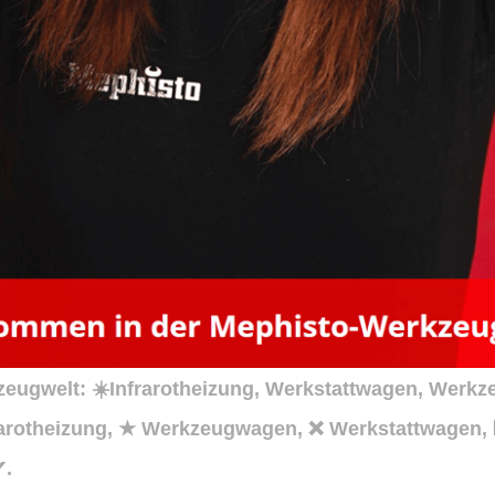
gwelt: ☀️Infrarotheizung, Werkstattwagen, Werkze
frarotheizung, ★ Werkzeugwagen, ❌ Werkstattwagen,
✔.