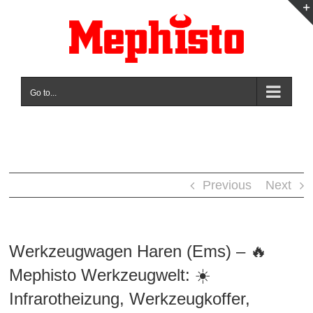
Skip
to
content
Go to...
Previous
Next
Werkzeugwagen Haren (Ems) – 🔥
Mephisto Werkzeugwelt: ☀️
Infrarotheizung, Werkzeugkoffer,