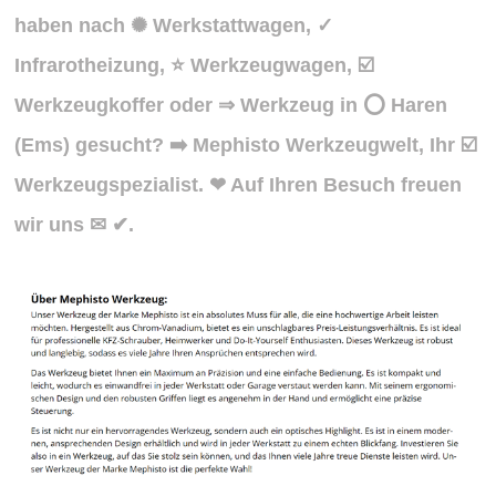
haben nach ✺ Werkstattwagen, ✓
Infrarotheizung, ⭐ Werkzeugwagen, ☑️
Werkzeugkoffer oder ⇒ Werkzeug in ⭕ Haren
(Ems) gesucht? ➡️ Mephisto Werkzeugwelt, Ihr ☑️
Werkzeugspezialist. ❤ Auf Ihren Besuch freuen
wir uns ✉ ✔.