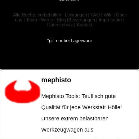
Alle Rechte vorbehalten |
Leistungen
|
FAQ
|
Wiki
|
Über
uns
|
Team
|
Werte
|
Blog
|
Bewertungen
|
Impressum
|
Datenschutz
|
Kontakt
*gilt nur bei Lagerware
mephisto
Mephisto Tools: Teuflisch gute
Qualität für jede Werkstatt-Hölle!
Unsere extrem belastbaren
Werkzeugwagen aus