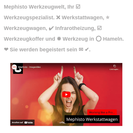
Mephisto Werkzeugwelt, Ihr ☑️
Werkzeugspezialist. ❌ Werkstattwagen, ⭐
Werkzeugwagen, ✔️ Infrarotheizung, ☑️
Werkzeugkoffer und ✹ Werkzeug in ⭕ Hameln.
❤ Sie werden begeistert sein ✉ ✔.