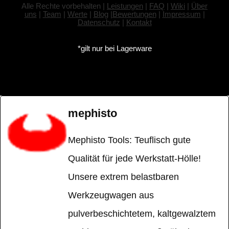
Alle Rechte vorbehalten |
Leistungen
|
FAQ
|
Wiki
|
Über
uns
|
Team
|
Werte
|
Blog
|
Bewertungen
|
Impressum
|
Datenschutz
|
Kontakt
*gilt nur bei Lagerware
mephisto
Mephisto Tools: Teuflisch gute
Qualität für jede Werkstatt-Hölle!
Unsere extrem belastbaren
Werkzeugwagen aus
pulverbeschichtetem, kaltgewalztem