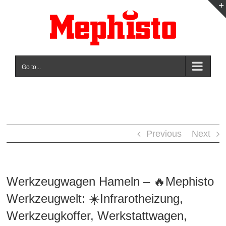
Skip
to
content
Go to...
Previous
Next
Werkzeugwagen Hameln – 🔥Mephisto
Werkzeugwelt: ☀️Infrarotheizung,
Werkzeugkoffer, Werkstattwagen,