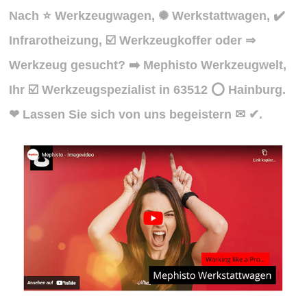
Nach ⭐ Werkzeugwagen, ✺ Werkstattwagen, ✔️
Infrarotheizung, ☑️ Werkzeugkoffer oder ⇒
Werkzeug gesucht? ➡️ Mephisto Werkzeugwelt,
Ihr ☑️ Werkzeugspezialist in 63512 ⭕ Hainburg.
❤ Lassen Sie sich von uns begeistern ✉ ✔.