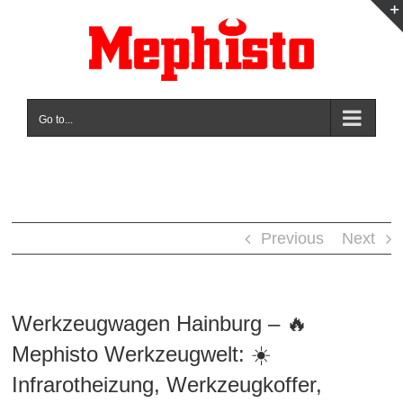
Skip
to
content
Go to...
Previous
Next
Werkzeugwagen Hainburg – 🔥
Mephisto Werkzeugwelt: ☀️
Infrarotheizung, Werkzeugkoffer,