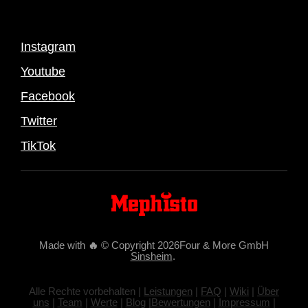
Instagram
Youtube
Facebook
Twitter
TikTok
Made with
🔥
© Copyright 2026Four & More GmbH
Sinsheim
.
Alle Rechte vorbehalten |
Leistungen
|
FAQ
|
Wiki
|
Über
uns
|
Team
|
Werte
|
Blog
|
Bewertungen
|
Impressum
|