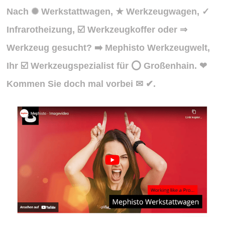
Nach ✺ Werkstattwagen, ★ Werkzeugwagen, ✓
Infrarotheizung, ☑️ Werkzeugkoffer oder ⇒
Werkzeug gesucht? ➡️ Mephisto Werkzeugwelt,
Ihr ☑️ Werkzeugspezialist für ⭕ Großenhain. ❤
Kommen Sie doch mal vorbei ✉ ✔.