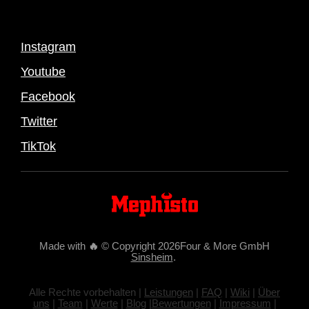
Instagram
Youtube
Facebook
Twitter
TikTok
Made with
🔥
© Copyright 2026Four & More GmbH
Sinsheim
.
Alle Rechte vorbehalten |
Leistungen
|
FAQ
|
Wiki
|
Über
uns
|
Team
|
Werte
|
Blog
|
Bewertungen
|
Impressum
|