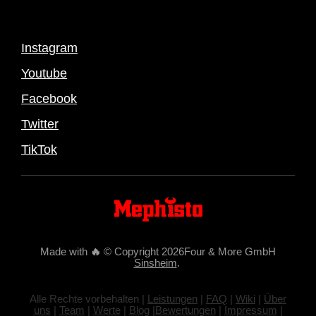
Instagram
Youtube
Facebook
Twitter
TikTok
Made with
🔥
© Copyright 2026Four & More GmbH
Sinsheim
.
Alle Rechte vorbehalten |
Leistungen
|
FAQ
|
Wiki
|
Über
uns
|
Team
|
Werte
|
Blog
|
Bewertungen
|
Impressum
|