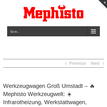
Skip
to
content
Go to...
Previous
Next
Werkzeugwagen Groß Umstadt – 🔥
Mephisto Werkzeugwelt: ☀️
Infrarotheizung, Werkstattwagen,