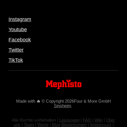
Instagram
Youtube
Facebook
Twitter
TikTok
Made with
🔥
© Copyright 2026Four & More GmbH
Sinsheim
.
Alle Rechte vorbehalten |
Leistungen
|
FAQ
|
Wiki
|
Über
uns
|
Team
|
Werte
|
Blog
|
Bewertungen
|
Impressum
|