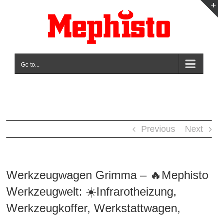
Skip
to
content
Go to...
Previous
Next
Werkzeugwagen Grimma – 🔥Mephisto
Werkzeugwelt: ☀️Infrarotheizung,
Werkzeugkoffer, Werkstattwagen,