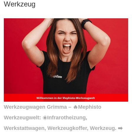
Werkzeug
Werkzeugwagen Grimma – 🔥Mephisto
Werkzeugwelt: ☀️Infrarotheizung,
Werkstattwagen, Werkzeugkoffer, Werkzeug. ➡️